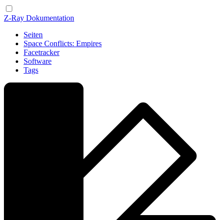
Z-Ray Dokumentation
Seiten
Space Conflicts: Empires
Facetracker
Software
Tags