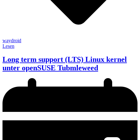
waydroid
Lesen
Long term support (LTS) Linux kernel
unter openSUSE Tubmleweed