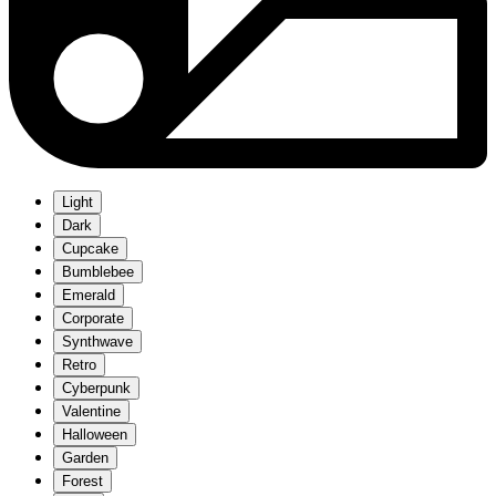
Light
Dark
Cupcake
Bumblebee
Emerald
Corporate
Synthwave
Retro
Cyberpunk
Valentine
Halloween
Garden
Forest