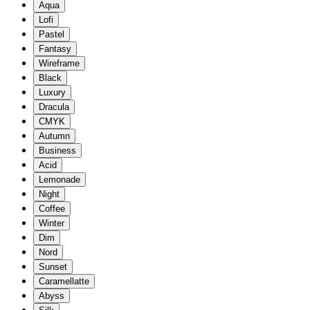
Aqua
Lofi
Pastel
Fantasy
Wireframe
Black
Luxury
Dracula
CMYK
Autumn
Business
Acid
Lemonade
Night
Coffee
Winter
Dim
Nord
Sunset
Caramellatte
Abyss