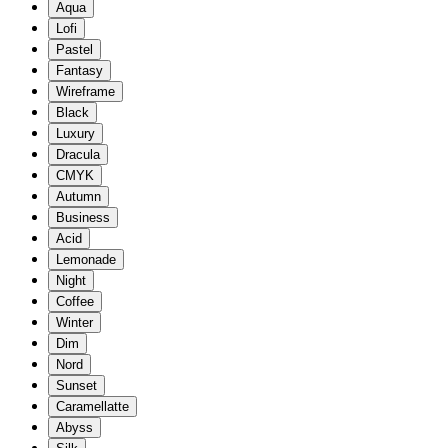
Aqua
Lofi
Pastel
Fantasy
Wireframe
Black
Luxury
Dracula
CMYK
Autumn
Business
Acid
Lemonade
Night
Coffee
Winter
Dim
Nord
Sunset
Caramellatte
Abyss