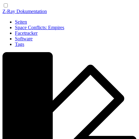
Z-Ray Dokumentation
Seiten
Space Conflicts: Empires
Facetracker
Software
Tags