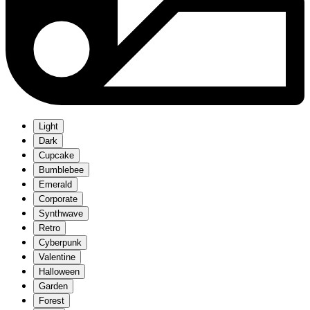
Light
Dark
Cupcake
Bumblebee
Emerald
Corporate
Synthwave
Retro
Cyberpunk
Valentine
Halloween
Garden
Forest