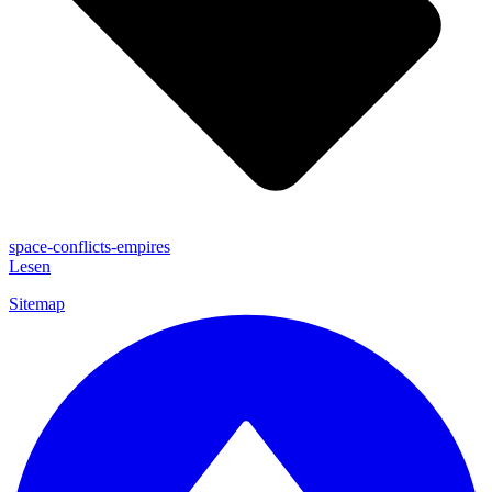
space-conflicts-empires
Lesen
Sitemap