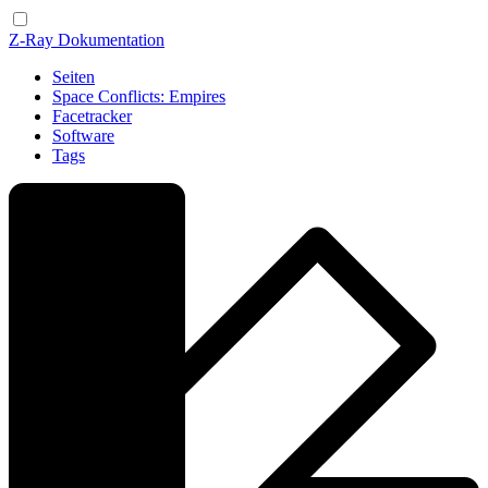
Z-Ray Dokumentation
Seiten
Space Conflicts: Empires
Facetracker
Software
Tags