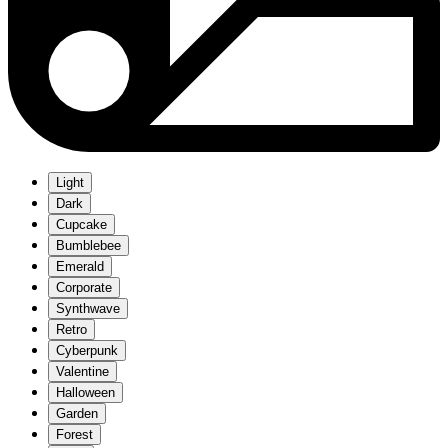
Light
Dark
Cupcake
Bumblebee
Emerald
Corporate
Synthwave
Retro
Cyberpunk
Valentine
Halloween
Garden
Forest