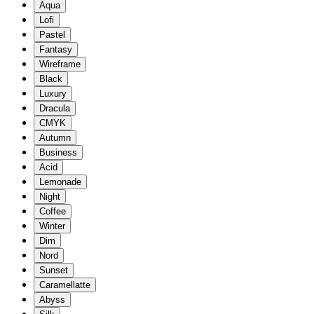
Aqua
Lofi
Pastel
Fantasy
Wireframe
Black
Luxury
Dracula
CMYK
Autumn
Business
Acid
Lemonade
Night
Coffee
Winter
Dim
Nord
Sunset
Caramellatte
Abyss