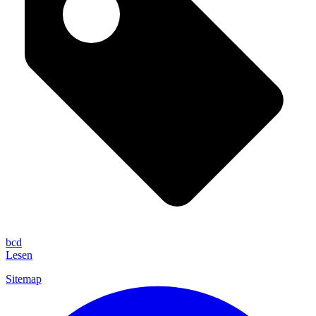
bcd
Lesen
Sitemap