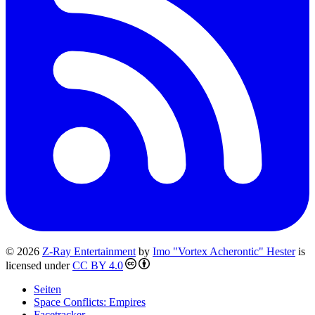
© 2026
Z-Ray Entertainment
by
Imo "Vortex Acherontic" Hester
is
licensed under
CC BY 4.0
Seiten
Space Conflicts: Empires
Facetracker