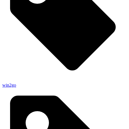
win2go