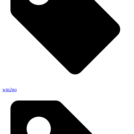
win2go