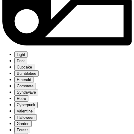
Light
Dark
Cupcake
Bumblebee
Emerald
Corporate
Synthwave
Retro
Cyberpunk
Valentine
Halloween
Garden
Forest