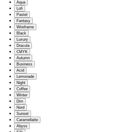
Aqua
Lofi
Pastel
Fantasy
Wireframe
Black
Luxury
Dracula
CMYK
Autumn
Business
Acid
Lemonade
Night
Coffee
Winter
Dim
Nord
Sunset
Caramellatte
Abyss