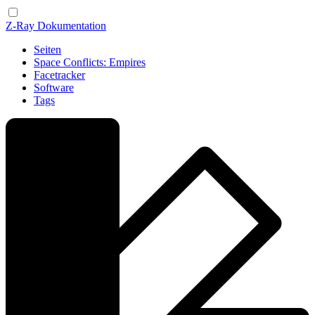
Z-Ray Dokumentation
Seiten
Space Conflicts: Empires
Facetracker
Software
Tags